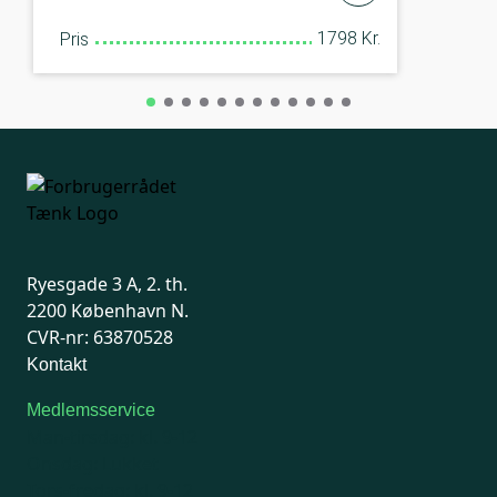
1798 Kr.
Pris
Ryesgade 3 A, 2. th.
2200 København N.
CVR-nr: 63870528
Kontakt
Medlemsservice
Man-tirsdag: kl. 9-12
Onsdag: Lukket
Tors-fredag: kl. 9-12