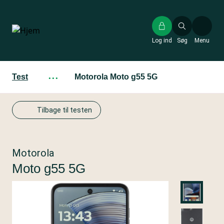
Gå
til
hovedindhold
Log ind
Søg
Menu
Test
···
Motorola Moto g55 5G
Tilbage til testen
Motorola
Moto g55 5G