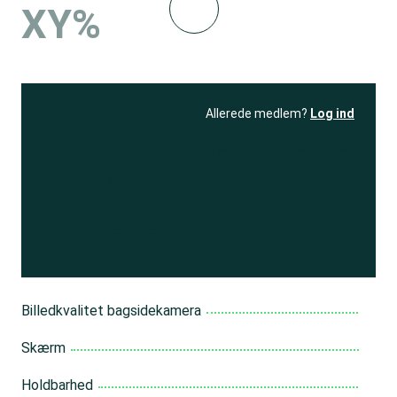
XY%
Allerede medlem?
Log ind
Se resultatet
og få adgang
til 150+ andre test
Bliv medlem
Billedkvalitet bagsidekamera
Skærm
Holdbarhed