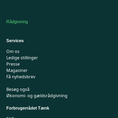
7741 7741
Kontakt medlemsservice
Rådgivning
For medlemmer: 7741 7777
Man-fredag 9-15
Services
Om os
Ledige stillinger
Presse
Magasiner
Få nyhedsbrev
Besøg også
Økonomi- og gældsrådgivning
Forbrugerrådet Tænk