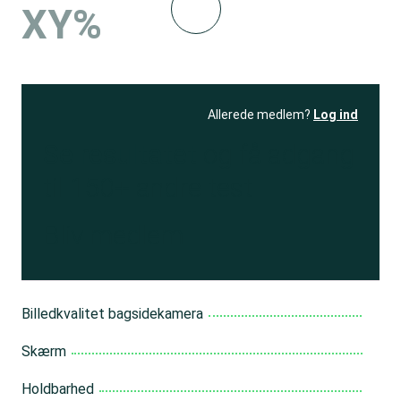
XY%
Allerede medlem?
Log ind
Se resultatet
og få adgang
til 150+ andre test
Bliv medlem
Billedkvalitet bagsidekamera
Skærm
Holdbarhed