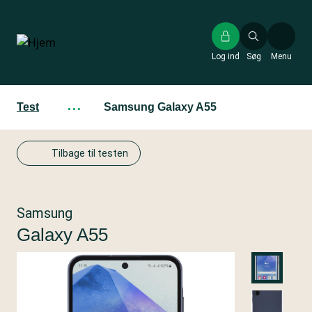
Gå
til
hovedindhold
Log ind
Søg
Menu
Test
···
Samsung Galaxy A55
Tilbage til testen
Samsung
Galaxy A55