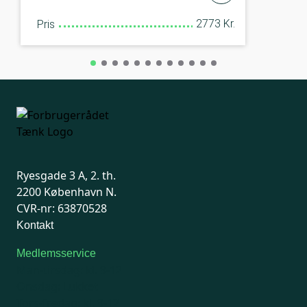
2773 Kr.
Pris
Ryesgade 3 A, 2. th.
2200 København N.
CVR-nr: 63870528
Kontakt
Medlemsservice
Man-tirsdag: kl. 9-12
Onsdag: Lukket
Tors-fredag: kl. 9-12