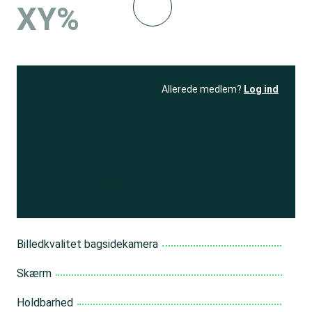
XY%
Allerede medlem?
Log ind
Se resultatet
og få adgang
til 150+ andre test
Bliv medlem
Billedkvalitet bagsidekamera
Skærm
Holdbarhed