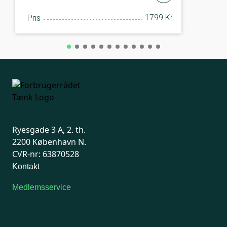
1799 Kr.
Pris
Ryesgade 3 A, 2. th.
2200 København N.
CVR-nr: 63870528
Kontakt
Medlemsservice
Man-tirsdag: kl. 9-12
Onsdag: Lukket
Tors-fredag: kl. 9-12