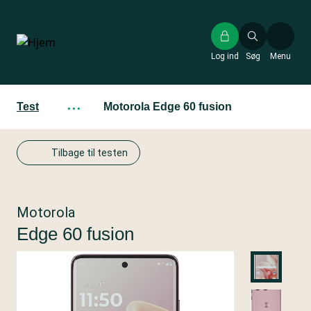
Gå
til
hovedindhold
Log ind
Søg
Menu
Test
···
Motorola Edge 60 fusion
Tilbage til testen
Motorola
Edge 60 fusion