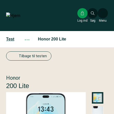
Gå
til
hovedindhold
Log ind
Søg
Menu
Test
···
Honor 200 Lite
Tilbage til testen
Honor
200 Lite