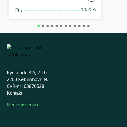
1959 Kr.
Pris
Ryesgade 3 A, 2. th.
2200 København N.
CVR-nr: 63870528
Kontakt
Medlemsservice
Man-tirsdag: kl. 9-12
Onsdag: Lukket
Tors-fredag: kl. 9-12