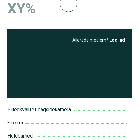
XY%
Allerede medlem?
Log ind
Se resultatet
og få adgang
til 150+ andre test
Bliv medlem
Billedkvalitet bagsidekamera
Skærm
Holdbarhed