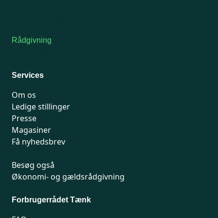
7741 7741
Kontakt medlemsservice
Rådgivning
For medlemmer: 7741 7777
Man-fredag 9-15
Services
Om os
Ledige stillinger
Presse
Magasiner
Få nyhedsbrev
Besøg også
Økonomi- og gældsrådgivning
Forbrugerrådet Tænk