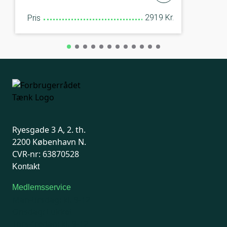
2919 Kr.
Pris
Ryesgade 3 A, 2. th.
2200 København N.
CVR-nr: 63870528
Kontakt
Medlemsservice
Man-tirsdag: kl. 9-12
Onsdag: Lukket
Tors-fredag: kl. 9-12