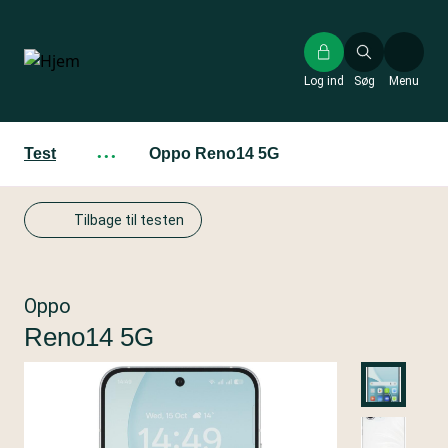
Gå
til
hovedindhold
Log ind
Søg
Menu
Test
···
Oppo Reno14 5G
Tilbage til testen
Oppo
Reno14 5G