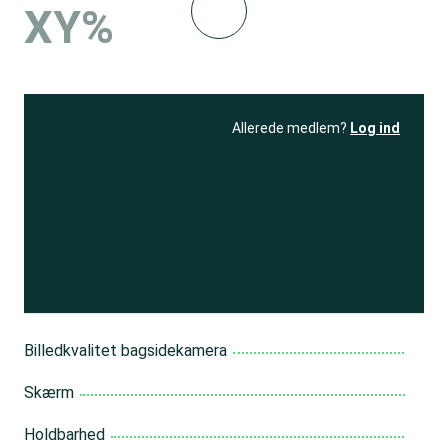
XY%
Allerede medlem?
Log ind
Se resultatet
og få adgang
til 150+ andre test
Bliv medlem
Billedkvalitet bagsidekamera
Skærm
Holdbarhed