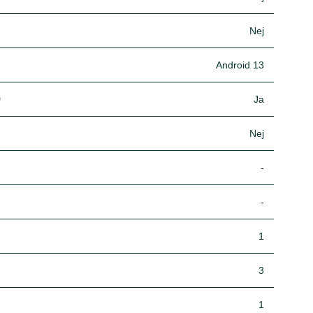
Nej
Android 13
)
Ja
Nej
-
-
1
3
1