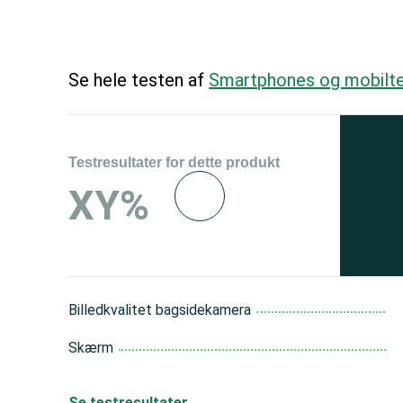
Se hele testen af
Smartphones og mobilte
Testresultater for dette produkt
Se 
XY%
og 
150
Billedkvalitet bagsidekamera
Skærm
Se testresultater