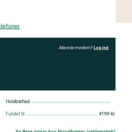
lefoner
Allerede medlem?
Log ind
resultatet
Bliv medlem
få adgang til
+ andre test
Holdbarhed
Fundet til
4199 Kr.
Se flere priser hos PriceRunner (reklamelink)