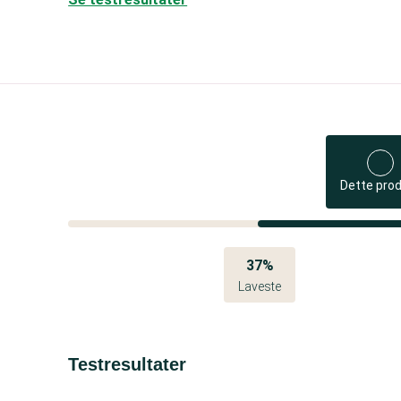
Dette pro
37%
Laveste
Testresultater