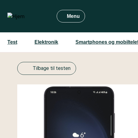
Gå
til
Menu
hovedindhold
Test
Elektronik
Smartphones og mobiltele
Tilbage til testen