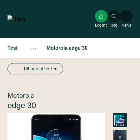
Gå
til
hovedindhold
Log ind
Søg
Menu
Test
···
Motorola edge 30
Tilbage til testen
Motorola
edge 30