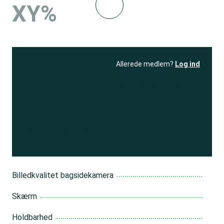
XY%
Allerede medlem?
Log ind
Se resultatet
og få adgang
til 150+ andre test
Bliv medlem
Billedkvalitet bagsidekamera
Skærm
Holdbarhed