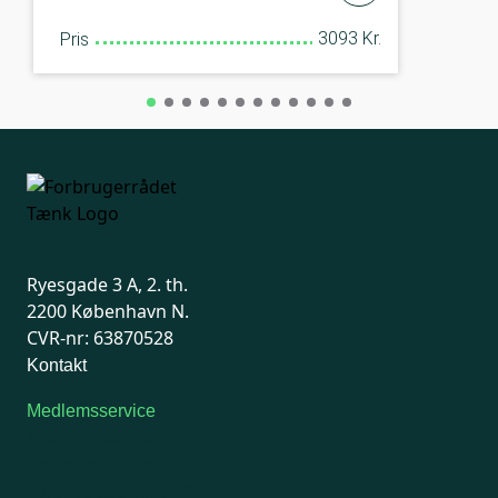
3093 Kr.
Pris
Ryesgade 3 A, 2. th.
2200 København N.
CVR-nr: 63870528
Kontakt
Medlemsservice
Man-tirsdag: kl. 9-12
Onsdag: Lukket
Tors-fredag: kl. 9-12