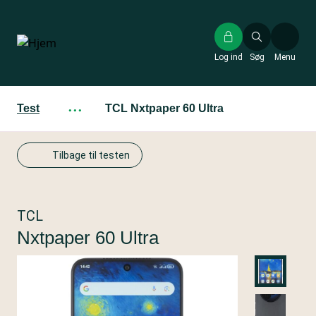
Gå
til
hovedindhold
Log ind
Søg
Menu
Test
···
TCL Nxtpaper 60 Ultra
Tilbage til testen
TCL
Nxtpaper 60 Ultra