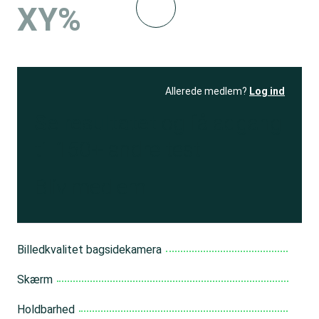
XY%
Allerede medlem?
Log ind
Se resultatet
og få adgang
til 150+ andre test
Bliv medlem
Billedkvalitet bagsidekamera
Skærm
Holdbarhed