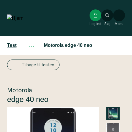
Gå
til
hovedindhold
Log ind
Søg
Menu
Test
···
Motorola edge 40 neo
Tilbage til testen
Motorola
edge 40 neo