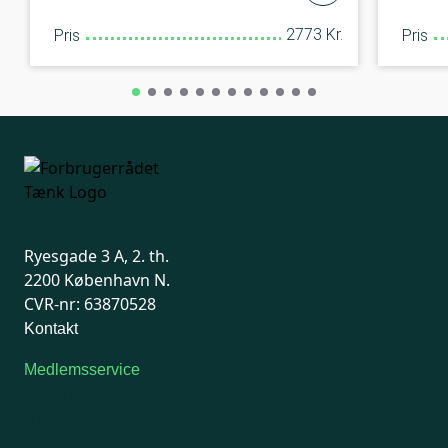
2773 Kr.
Pris
Pris
Ryesgade 3 A, 2. th.
2200 København N.
CVR-nr: 63870528
Kontakt
Medlemsservice
Man-tirsdag: kl. 9-12
Onsdag: Lukket
Tors-fredag: kl. 9-12