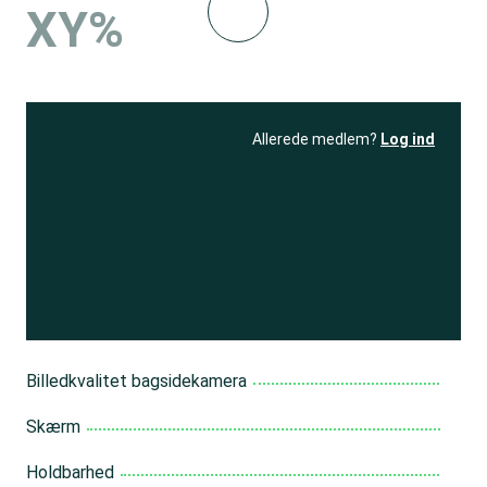
XY%
Allerede medlem?
Log ind
Se resultatet
og få adgang
til 150+ andre test
Bliv medlem
Billedkvalitet bagsidekamera
Skærm
Holdbarhed