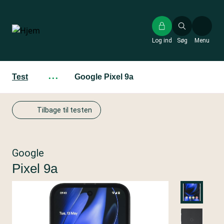
Gå
til
hovedindhold
Log ind
Søg
Menu
Test
···
Google Pixel 9a
Tilbage til testen
Google
Pixel 9a