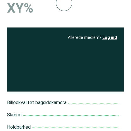
XY%
Allerede medlem?
Log ind
Se resultatet
og få adgang
til 150+ andre test
Bliv medlem
Billedkvalitet bagsidekamera
Skærm
Holdbarhed