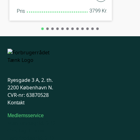
3799 Kr.
Pris
Ryesgade 3 A, 2. th.
2200 København N.
CVR-nr: 63870528
Kontakt
Medlemsservice
Man-tirsdag: kl. 9-12
Onsdag: Lukket
Tors-fredag: kl. 9-12