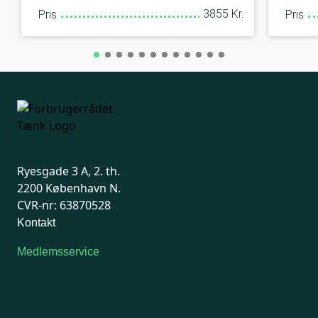
3855 Kr.
Pris
Pris
Ryesgade 3 A, 2. th.
2200 København N.
CVR-nr: 63870528
Kontakt
Medlemsservice
Man-tirsdag: kl. 9-12
Onsdag: Lukket
Tors-fredag: kl. 9-12