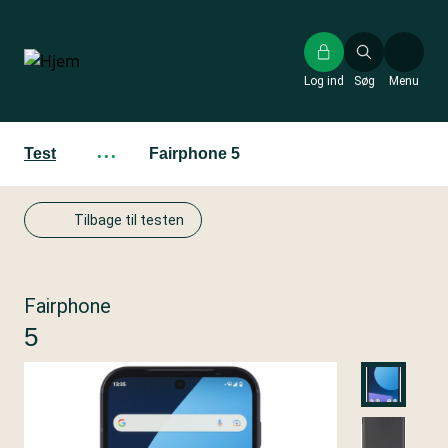
Gå
til
hovedindhold
Log ind
Søg
Menu
Test
···
Fairphone 5
Tilbage til testen
Fairphone
5