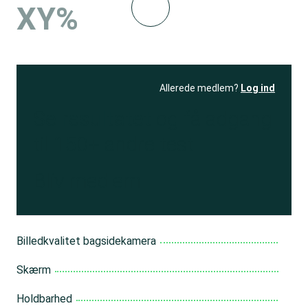
XY%
Allerede medlem?
Log ind
Se resultatet
og få adgang
til 150+ andre test
Bliv medlem
Billedkvalitet bagsidekamera
Skærm
Holdbarhed