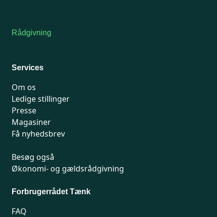
7741 7741
Kontakt medlemsservice
Rådgivning
For medlemmer: 7741 7777
Man-fredag 9-15
Services
Om os
Ledige stillinger
Presse
Magasiner
Få nyhedsbrev
Besøg også
Økonomi- og gældsrådgivning
Forbrugerrådet Tænk
FAQ