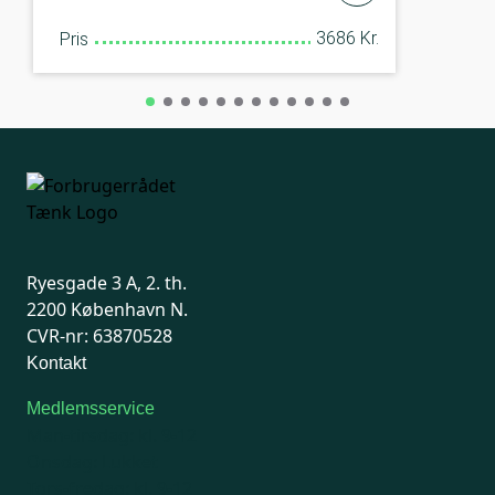
3686 Kr.
Pris
Ryesgade 3 A, 2. th.
2200 København N.
CVR-nr: 63870528
Kontakt
Medlemsservice
Man-tirsdag: kl. 9-12
Onsdag: Lukket
Tors-fredag: kl. 9-12