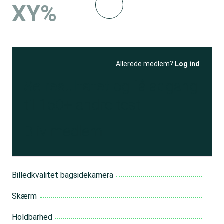
XY%
Allerede medlem?
Log ind
Se resultatet
og få adgang
til 150+ andre test
Bliv medlem
Billedkvalitet bagsidekamera
Skærm
Holdbarhed