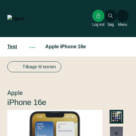
Gå
til
hovedindhold
Log ind
Søg
Menu
Test
···
Apple iPhone 16e
Tilbage til testen
Apple
iPhone 16e