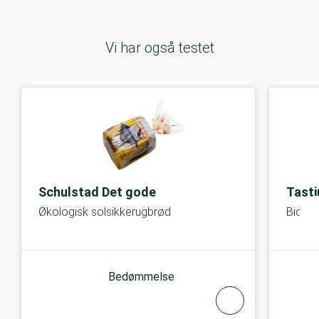
Vi har også testet
Schulstad Det gode
Tasti
Økologisk solsikkerugbrød
Bio Wh
Bedømmelse