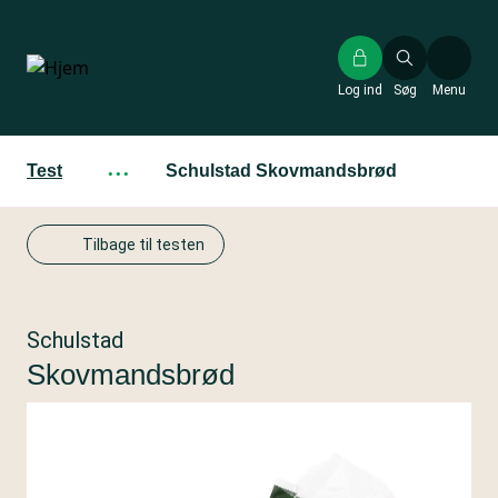
Gå
til
hovedindhold
Log ind
Søg
Menu
Test
···
Schulstad Skovmandsbrød
Tilbage til testen
Schulstad
Skovmandsbrød