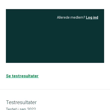
Allerede medlem?
Log ind
Se resultatet
og få adgang
til 150+ andre test
Bliv medlem
Se testresultater
Testresultater
Testet i
sep 2022