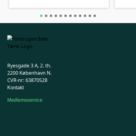
Ryesgade 3 A, 2. th.
2200 København N.
CVR-nr: 63870528
Kontakt
Medlemsservice
Man-tirsdag: kl. 9-12
Onsdag: Lukket
Tors-fredag: kl. 9-12
7741 7741