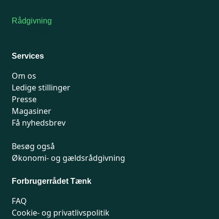
Kontakt medlemsservice
Rådgivning
For medlemmer: 7741 7777
Man-fredag 9-15
Services
Om os
Ledige stillinger
Presse
Magasiner
Få nyhedsbrev
Besøg også
Økonomi- og gældsrådgivning
Forbrugerrådet Tænk
FAQ
Cookie- og privatlivspolitik