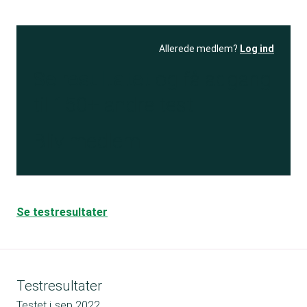
Allerede medlem?
Log ind
Se resultatet
og få adgang
til 150+ andre test
Bliv medlem
Se testresultater
Testresultater
Testet i
sep 2022