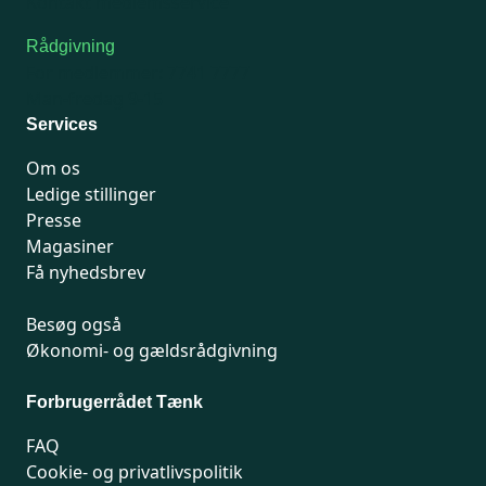
Kontakt medlemsservice
Rådgivning
For medlemmer: 7741 7777
Man-fredag 9-15
Services
Om os
Ledige stillinger
Presse
Magasiner
Få nyhedsbrev
Besøg også
Økonomi- og gældsrådgivning
Forbrugerrådet Tænk
FAQ
Cookie- og privatlivspolitik