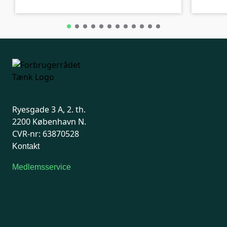
Ryesgade 3 A, 2. th.
2200 København N.
CVR-nr: 63870528
Kontakt
Medlemsservice
Man-tirsdag: kl. 9-12
Onsdag: Lukket
Tors-fredag: kl. 9-12
7741 7741