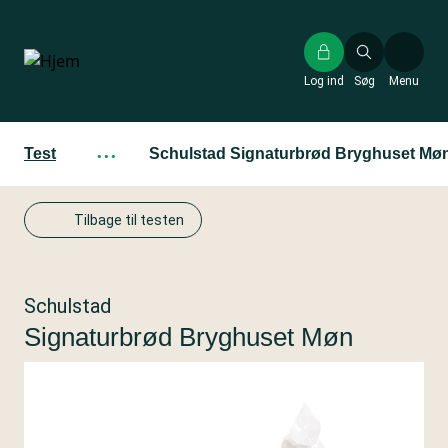
Gå
til
hovedindhold
Log ind
Søg
Menu
Test
···
Schulstad Signaturbrød Bryghuset Mø
Tilbage til testen
Schulstad
Signaturbrød Bryghuset Møn