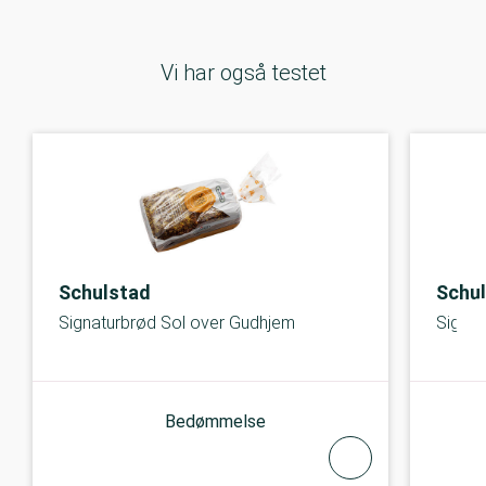
Vi har også testet
Schulstad
Schu
Signaturbrød Sol over Gudhjem
Signat
Bedømmelse