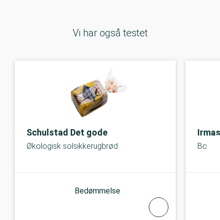
Vi har også testet
Schulstad Det gode
Irma
Økologisk solsikkerugbrød
Borde
Bedømmelse