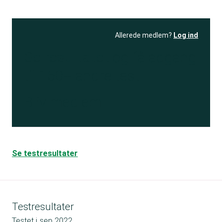
Allerede medlem?
Log ind
Se resultatet
og få adgang
til 150+ andre test
Bliv medlem
Se testresultater
Testresultater
Testet i
sep 2022