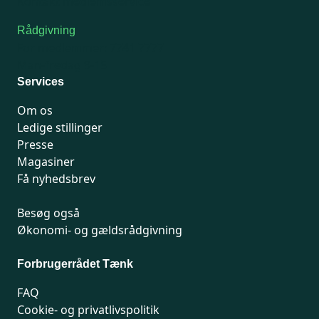
Kontakt medlemsservice
Rådgivning
For medlemmer: 7741 7777
Man-fredag 9-15
Services
Om os
Ledige stillinger
Presse
Magasiner
Få nyhedsbrev
Besøg også
Økonomi- og gældsrådgivning
Forbrugerrådet Tænk
FAQ
Cookie- og privatlivspolitik