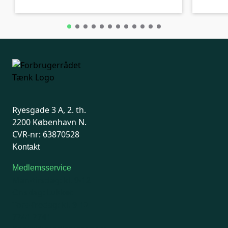
Ryesgade 3 A, 2. th.
2200 København N.
CVR-nr: 63870528
Kontakt
Medlemsservice
Man-tirsdag: kl. 9-12
Onsdag: Lukket
Tors-fredag: kl. 9-12
7741 7741