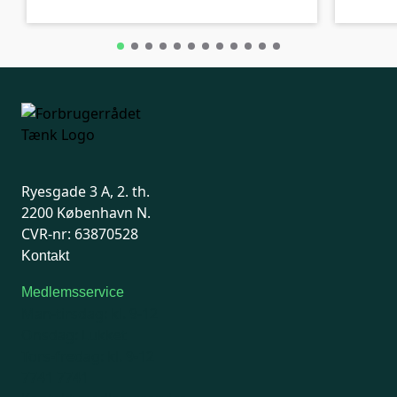
Ryesgade 3 A, 2. th.
2200 København N.
CVR-nr: 63870528
Kontakt
Medlemsservice
Man-tirsdag: kl. 9-12
Onsdag: Lukket
Tors-fredag: kl. 9-12
7741 7741