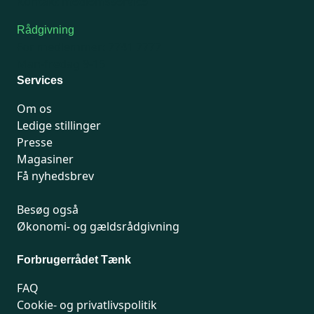
Kontakt medlemsservice
Rådgivning
For medlemmer: 7741 7777
Man-fredag 9-15
Services
Om os
Ledige stillinger
Presse
Magasiner
Få nyhedsbrev
Besøg også
Økonomi- og gældsrådgivning
Forbrugerrådet Tænk
FAQ
Cookie- og privatlivspolitik