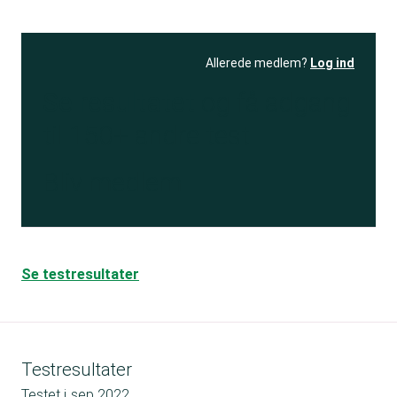
Allerede medlem?
Log ind
Se resultatet
og få adgang
til 150+ andre test
Bliv medlem
Se testresultater
Testresultater
Testet i
sep 2022