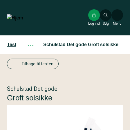
Gå
til
hovedindhold
Log ind
Søg
Menu
Test
···
Schulstad Det gode Groft solsikke
Tilbage til testen
Schulstad Det gode
Groft solsikke