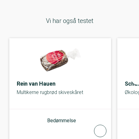
Vi har også testet
Rein van Hauen
Schul
Multikerne rugbrød skiveskåret
Økolog
Bedømmelse