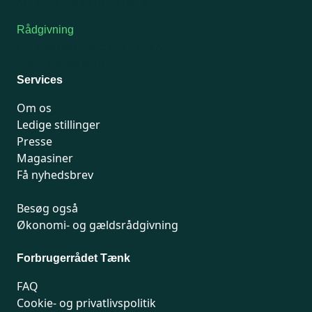
Kontakt medlemsservice
Rådgivning
For medlemmer: 7741 7777
Man-fredag 9-15
Services
Om os
Ledige stillinger
Presse
Magasiner
Få nyhedsbrev
Besøg også
Økonomi- og gældsrådgivning
Forbrugerrådet Tænk
FAQ
Cookie- og privatlivspolitik