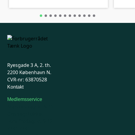
Ryesgade 3 A, 2. th.
2200 København N.
CVR-nr: 63870528
Kontakt
Medlemsservice
Man-tirsdag: kl. 9-12
Onsdag: Lukket
Tors-fredag: kl. 9-12
7741 7741