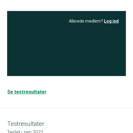
Allerede medlem?
Log ind
Se resultatet
og få adgang
til 150+ andre test
Bliv medlem
Se testresultater
Testresultater
Testet i
sep 2022