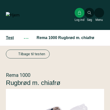
Gå
til
hovedindhold
Log ind
Søg
Menu
Test
···
Rema 1000 Rugbrød m. chiafrø
Tilbage til testen
Rema 1000
Rugbrød m. chiafrø