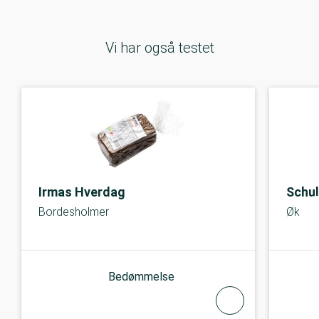
Vi har også testet
Irmas Hverdag
Schul
Bordesholmer
Økolog
Bedømmelse