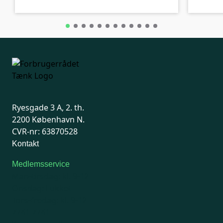
Ryesgade 3 A, 2. th.
2200 København N.
CVR-nr: 63870528
Kontakt
Medlemsservice
Man-tirsdag: kl. 9-12
Onsdag: Lukket
Tors-fredag: kl. 9-12
7741 7741