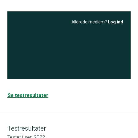
Allerede medlem?
Log ind
Se resultatet
og få adgang
til 150+ andre test
Bliv medlem
Se testresultater
Testresultater
Testet i
sep 2022