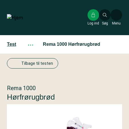
Gå
til
hovedindhold
Log ind
Søg
Menu
Test
···
Rema 1000 Hørfrørugbrød
Tilbage til testen
Rema 1000
Hørfrørugbrød