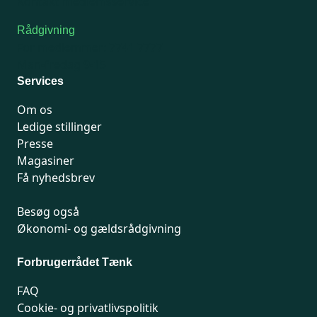
Kontakt medlemsservice
Rådgivning
For medlemmer: 7741 7777
Man-fredag 9-15
Services
Om os
Ledige stillinger
Presse
Magasiner
Få nyhedsbrev
Besøg også
Økonomi- og gældsrådgivning
Forbrugerrådet Tænk
FAQ
Cookie- og privatlivspolitik