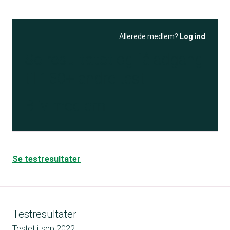
Allerede medlem?
Log ind
Se resultatet
og få adgang
til 150+ andre test
Bliv medlem
Se testresultater
Testresultater
Testet i
sep 2022