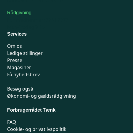
Kontakt medlemsservice
Rådgivning
For medlemmer: 7741 7777
Man-fredag 9-15
Services
Om os
Ledige stillinger
Presse
Magasiner
Få nyhedsbrev
Besøg også
Økonomi- og gældsrådgivning
Forbrugerrådet Tænk
FAQ
Cookie- og privatlivspolitik