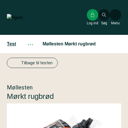
Gå
til
hovedindhold
Log ind
Søg
Menu
Test
···
Møllesten Mørkt rugbrød
Tilbage til testen
Møllesten
Mørkt rugbrød