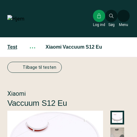
Gå
til
hovedindhold
Log ind
Søg
Menu
Test
···
Xiaomi Vaccuum S12 Eu
Tilbage til testen
Xiaomi
Vaccuum S12 Eu