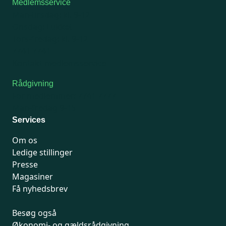
Medlemsservice
Man-tirsdag: kl. 9-12
Onsdag: Lukket
Tors-fredag: kl. 9-12
7741 7741
Kontakt medlemsservice
Rådgivning
For medlemmer: 7741 7777
Man-fredag 9-15
Services
Om os
Ledige stillinger
Presse
Magasiner
Få nyhedsbrev
Besøg også
Økonomi- og gældsrådgivning