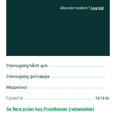
Allerede medlem?
Log ind
Se resultatet
og få adgang
til 150+ andre test
Bliv medlem
Støvsugning hårdt gulv
Støvsugning gulvtæppe
Moppetest
Fundet til
1614 Kr.
Se flere priser hos PriceRunner (reklamelink)