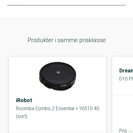
Produkter i samme prisklasse
Drea
D10 P
iRobot
Roomba Combo 2 Essential + Y0510 40
(sort)
Pris