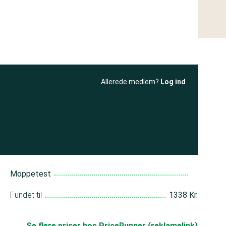
Allerede medlem?
Log ind
resultatet
Bliv medlem
få adgang til
+ andre test
Moppetest
Fundet til
1338 Kr.
Se flere priser hos PriceRunner (reklamelink)