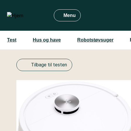
Gå
til
Menu
hovedindhold
Test
Hus og have
Robotstøvsuger
Tilbage til testen