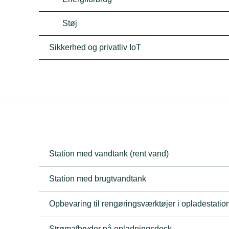
Støj
Sikkerhed og privatliv IoT
Station med vandtank (rent vand)
Station med brugtvandtank
Opbevaring til rengøringsværktøjer i opladestatio
Strømafbryder på opladningsdock