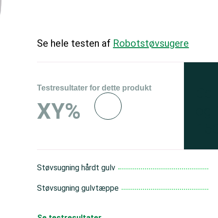
Se hele testen af
Robotstøvsugere
Testresultater for dette produkt
Se 
XY%
og 
150
Støvsugning hårdt gulv
Støvsugning gulvtæppe
Se testresultater