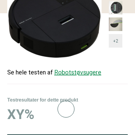
+2
Se hele testen af
Robotstøvsugere
Testresultater for dette produkt
XY%