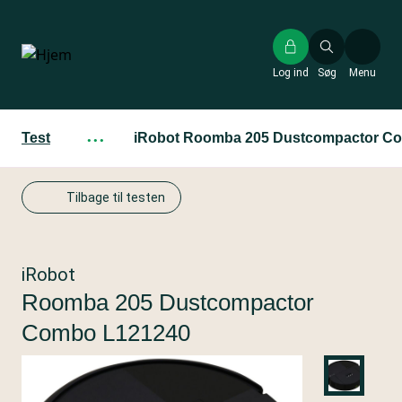
Gå
til
hovedindhold
Log ind
Søg
Menu
Test
···
iRobot Roomba 205 Dustcompactor C
Tilbage til testen
iRobot
Roomba 205 Dustcompactor
Combo L121240