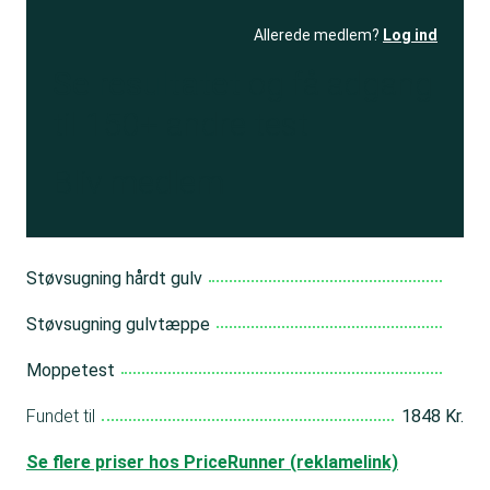
Allerede medlem?
Log ind
Se resultatet
og få adgang
til 150+ andre test
Bliv medlem
Støvsugning hårdt gulv
Støvsugning gulvtæppe
Moppetest
Fundet til
1848 Kr.
Se flere priser hos PriceRunner (reklamelink)