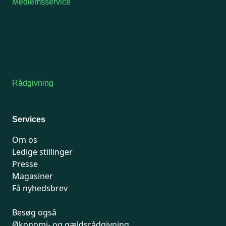
Medlemsservice
Man-tirsdag: kl. 9-12
Onsdag: Lukket
Tors-fredag: kl. 9-12
7741 7741
Kontakt medlemsservice
Rådgivning
For medlemmer: 7741 7777
Man-fredag 9-15
Services
Om os
Ledige stillinger
Presse
Magasiner
Få nyhedsbrev
Besøg også
Økonomi- og gældsrådgivning