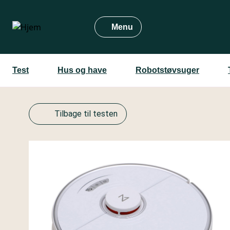
Gå
til
Menu
hovedindhold
Test
Hus og have
Robotstøvsuger
Tilbage til testen