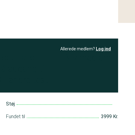
Allerede medlem?
Log ind
resultatet
Bliv medlem
få adgang til
+ andre test
Støj
Fundet til
3999 Kr.