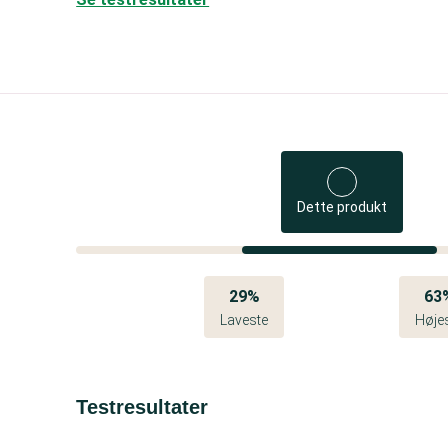
Dette produkt
29%
63
Laveste
Høje
Testresultater