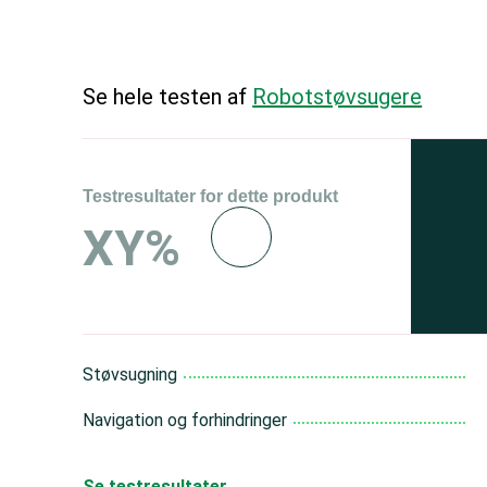
Se hele testen af
Robotstøvsugere
Testresultater for dette produkt
Se 
XY%
og 
150
Støvsugning
Navigation og forhindringer
Se testresultater