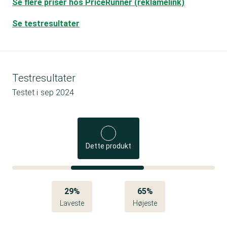
Se flere priser hos PriceRunner (reklamelink)
Se testresultater
Testresultater
Testet i
sep 2024
Dette produkt
29%
65%
Laveste
Højeste