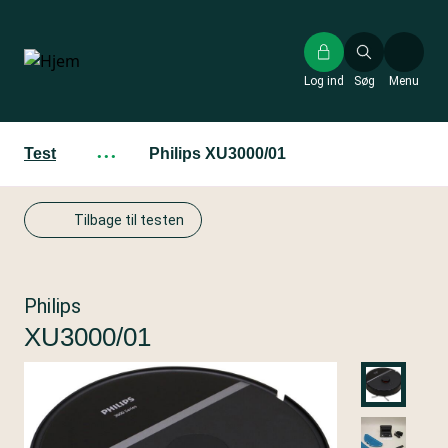
Gå
til
hovedindhold
Log ind
Søg
Menu
Test
···
Philips XU3000/01
Tilbage til testen
Philips
XU3000/01