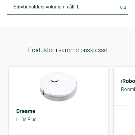
Støvbeholders volumen målt, L
0,3
Produkter i samme prisklasse
iRobo
Roomb
Dreame
L10s Plus