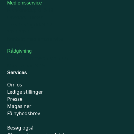
Medlemsservice
Man-tirsdag: kl. 9-12
Onsdag: Lukket
Tors-fredag: kl. 9-12
7741 7741
Kontakt medlemsservice
Rådgivning
For medlemmer: 7741 7777
Man-fredag 9-15
Services
Om os
Ledige stillinger
Presse
Magasiner
Få nyhedsbrev
Besøg også