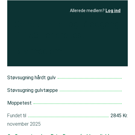
Allerede medlem?
Log ind
Se resultatet
og få adgang
til 150+ andre test
Bliv medlem
Støvsugning hårdt gulv
Støvsugning gulvtæppe
Moppetest
Fundet til
2845 Kr.
november 2025