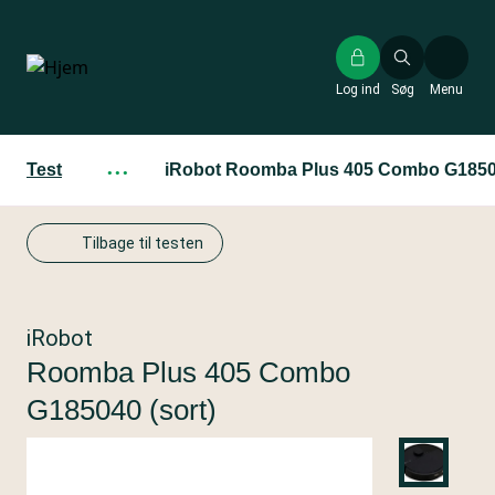
Gå
til
hovedindhold
Log ind
Søg
Menu
Test
···
iRobot Roomba Plus 405 Combo G18504
Tilbage til testen
iRobot
Roomba Plus 405 Combo
G185040 (sort)