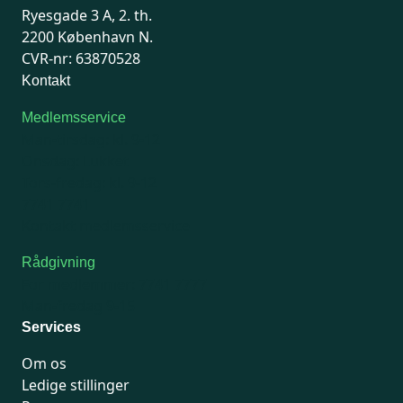
Ryesgade 3 A, 2. th.
2200 København N.
CVR-nr: 63870528
Kontakt
Medlemsservice
Man-tirsdag: kl. 9-12
Onsdag: Lukket
Tors-fredag: kl. 9-12
7741 7741
Kontakt medlemsservice
Rådgivning
For medlemmer: 7741 7777
Man-fredag 9-15
Services
Om os
Ledige stillinger