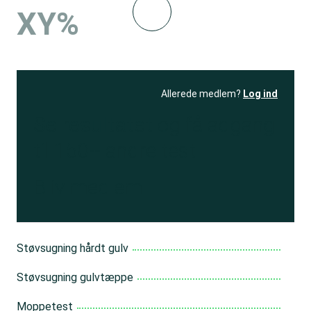
XY%
Allerede medlem?
Log ind
Se resultatet
og få adgang
til 150+ andre test
Bliv medlem
Støvsugning hårdt gulv
Støvsugning gulvtæppe
Moppetest