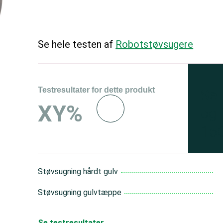
Se hele testen af
Robotstøvsugere
Testresultater for dette produkt
Se 
XY%
og 
150
Støvsugning hårdt gulv
Støvsugning gulvtæppe
Se testresultater