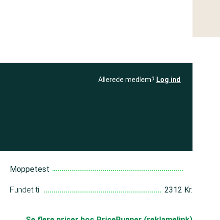
Allerede medlem?
Log ind
resultatet
Bliv medlem
få adgang til
+ andre test
Moppetest
Fundet til
2312 Kr.
Se flere priser hos PriceRunner (reklamelink)