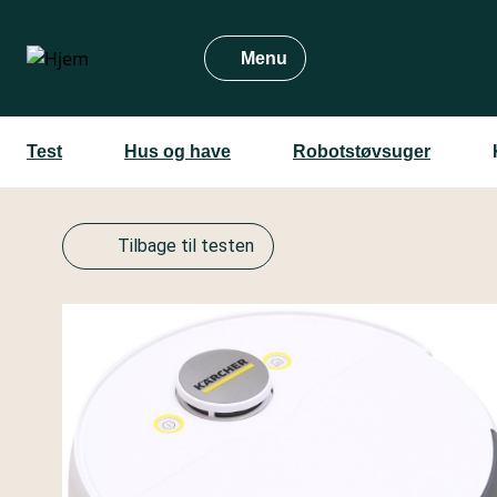
Gå
til
Menu
hovedindhold
Test
Hus og have
Robotstøvsuger
Tilbage til testen