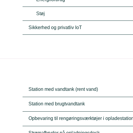
Støj
Sikkerhed og privatliv IoT
Station med vandtank (rent vand)
Station med brugtvandtank
Opbevaring til rengøringsværktøjer i opladestatio
Strømafbryder på opladningsdock