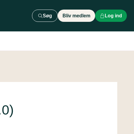
Søg
Bliv medlem
Log ind
.0)