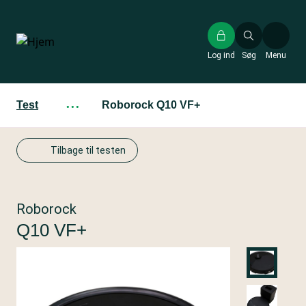
Gå
til
hovedindhold
Log ind
Søg
Menu
Test
···
Roborock Q10 VF+
Tilbage til testen
Roborock
Q10 VF+