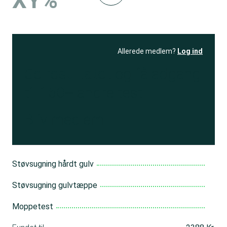
XY%
Allerede medlem?
Log ind
Se resultatet
og få adgang
til 150+ andre test
Bliv medlem
Støvsugning hårdt gulv
Støvsugning gulvtæppe
Moppetest