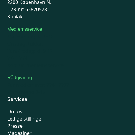
2200 København N.
CVR-nr: 63870528
Kontakt
Medlemsservice
Man-tirsdag: kl. 9-12
Onsdag: Lukket
Tors-fredag: kl. 9-12
7741 7741
Kontakt medlemsservice
Rådgivning
For medlemmer: 7741 7777
Man-fredag 9-15
Services
Om os
Ledige stillinger
Presse
Magasiner