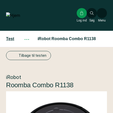
Gå
til
hovedindhold
Log ind
Søg
Menu
Test
···
iRobot Roomba Combo R1138
Tilbage til testen
iRobot
Roomba Combo R1138