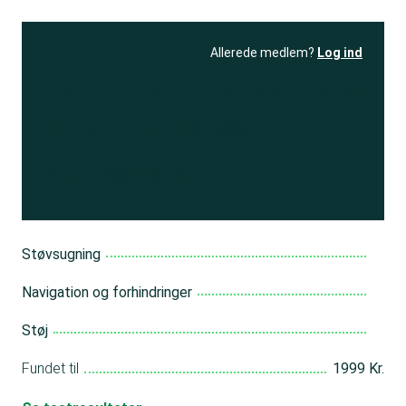
Allerede medlem?
Log ind
Se resultatet
og få adgang
til 150+ andre test
Bliv medlem
Støvsugning
Navigation og forhindringer
Støj
Fundet til
1999 Kr.