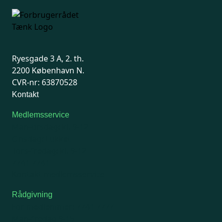
Ryesgade 3 A, 2. th.
2200 København N.
CVR-nr: 63870528
Kontakt
Medlemsservice
Man-tirsdag: kl. 9-12
Onsdag: Lukket
Tors-fredag: kl. 9-12
7741 7741
Kontakt medlemsservice
Rådgivning
For medlemmer: 7741 7777
Man-fredag 9-15