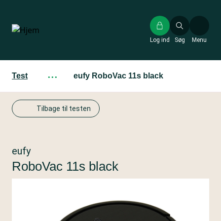
Gå
til
hovedindhold
Log ind
Søg
Menu
Test
···
eufy RoboVac 11s black
Tilbage til testen
eufy
RoboVac 11s black