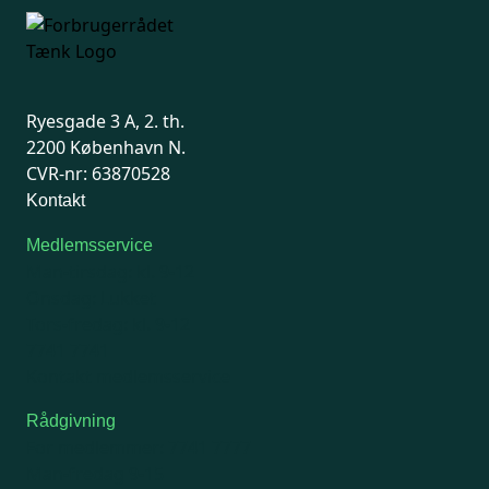
Ryesgade 3 A, 2. th.
2200 København N.
CVR-nr: 63870528
Kontakt
Medlemsservice
Man-tirsdag: kl. 9-12
Onsdag: Lukket
Tors-fredag: kl. 9-12
7741 7741
Kontakt medlemsservice
Rådgivning
For medlemmer: 7741 7777
Man-fredag 9-15