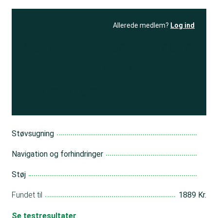
Allerede medlem?
Log ind
Se resultatet
og få adgang
til 150+ andre test
Bliv medlem
Støvsugning
Navigation og forhindringer
Støj
Fundet til
1889 Kr.
Se testresultater