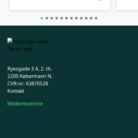
Ryesgade 3 A, 2. th.
2200 København N.
CVR-nr: 63870528
Kontakt
Medlemsservice
Man-tirsdag: kl. 9-12
Onsdag: Lukket
Tors-fredag: kl. 9-12
7741 7741