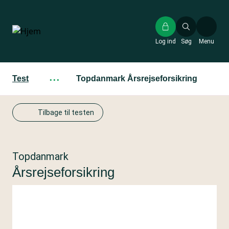
Gå
til
hovedindhold
Log ind
Søg
Menu
Test
···
Topdanmark Årsrejseforsikring
Tilbage til testen
Topdanmark
Årsrejseforsikring