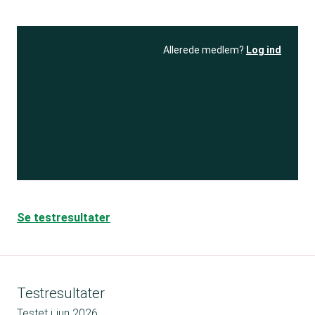
Allerede medlem?
Log ind
Se resultatet
og få adgang
til 150+ andre test
Bliv medlem
Se testresultater
Testresultater
Testet i
jun 2026