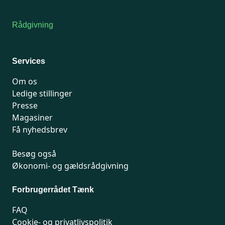
Kontakt medlemsservice
Rådgivning
For medlemmer: 7741 7777
Man-fredag 9-15
Services
Om os
Ledige stillinger
Presse
Magasiner
Få nyhedsbrev
Besøg også
Økonomi- og gældsrådgivning
Forbrugerrådet Tænk
FAQ
Cookie- og privatlivspolitik