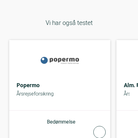
Vi har også testet
Popermo
Alm. 
Årsrejseforsikring
Årsrej
Bedømmelse