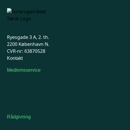
Ryesgade 3 A, 2. th.
2200 København N.
CVR-nr: 63870528
Kontakt
Medlemsservice
Man-tirsdag: kl. 9-12
Onsdag: Lukket
Tors-fredag: kl. 9-12
7741 7741
Kontakt medlemsservice
Rådgivning
For medlemmer: 7741 7777