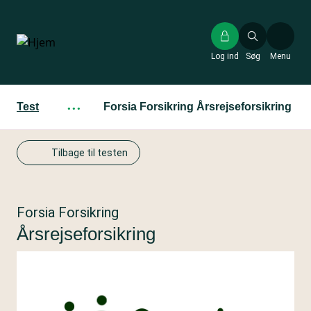
Gå
til
hovedindhold
Log ind
Søg
Menu
Test
···
Forsia Forsikring Årsrejseforsikring
Tilbage til testen
Forsia Forsikring
Årsrejseforsikring