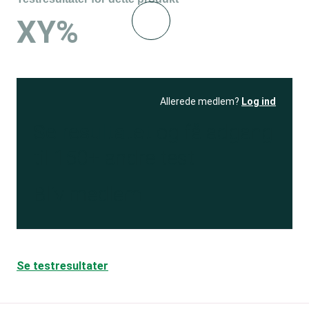
XY%
Allerede medlem?
Log ind
Se resultatet
og få adgang
til 150+ andre test
Bliv medlem
Se testresultater