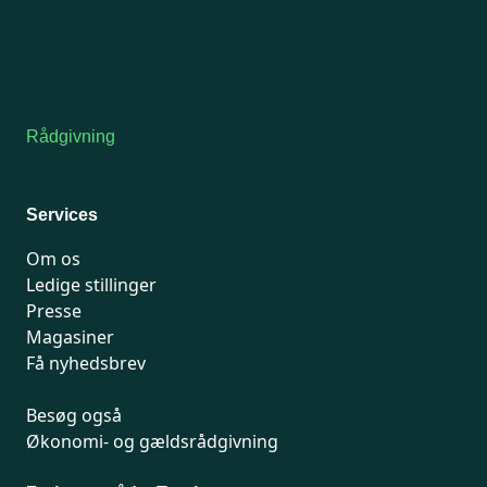
Onsdag: Lukket
Tors-fredag: kl. 9-12
7741 7741
Kontakt medlemsservice
Rådgivning
For medlemmer: 7741 7777
Man-fredag 9-15
Services
Om os
Ledige stillinger
Presse
Magasiner
Få nyhedsbrev
Besøg også
Økonomi- og gældsrådgivning