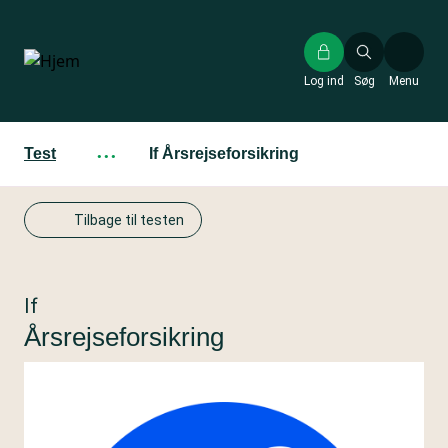
Gå
til
hovedindhold
Log ind
Søg
Menu
Test
···
If Årsrejseforsikring
Tilbage til testen
If
Årsrejseforsikring