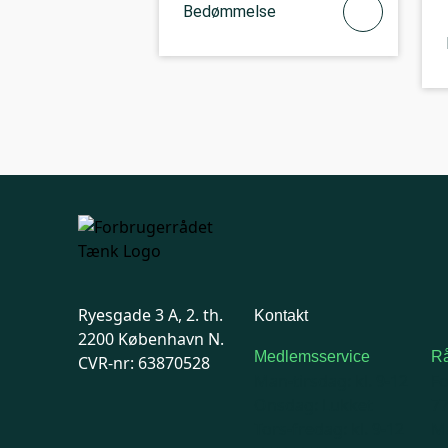
Bedømmelse
Ryesgade 3 A, 2. th.
Kontakt
2200 København N.
Medlemsservice
Rå
CVR-nr: 63870528
Man-tirsdag: kl. 9-12
F
Onsdag: Lukket
7
Tors-fredag: kl. 9-12
Ma