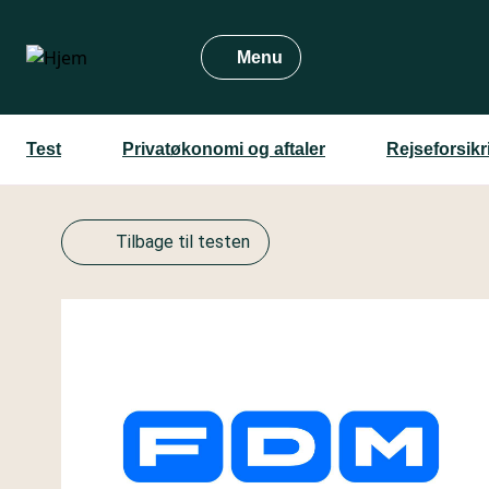
Gå
til
Menu
hovedindhold
Test
Privatøkonomi og aftaler
Rejseforsikr
Tilbage til testen