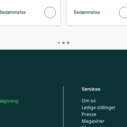
Bedømmelse
Bedømmelse
Services
Om os
dgivning
Ledige stillinger
or medlemmer: 7741
Presse
777
Magasiner
n-fredag 9-15