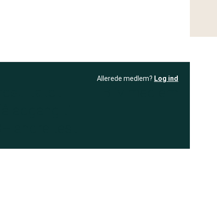
Allerede medlem?
Log ind
resultatet
Bliv medlem
få adgang til
+ andre test