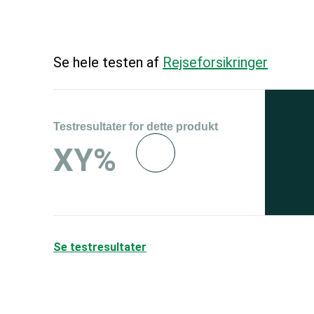
Se hele testen af
Rejseforsikringer
Testresultater for dette produkt
Se 
XY%
og 
150
Se testresultater