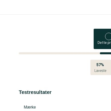
Dette p
57%
Laveste
Testresultater
Mærke