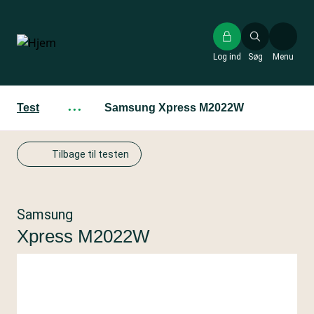
Gå
til
hovedindhold
Log ind
Søg
Menu
Test
···
Samsung Xpress M2022W
Tilbage til testen
Samsung
Xpress M2022W