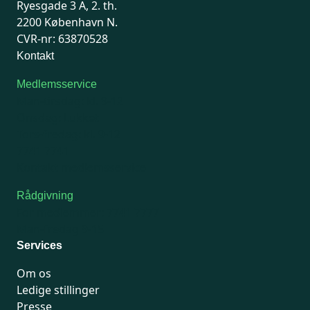
Ryesgade 3 A, 2. th.
2200 København N.
CVR-nr: 63870528
Kontakt
Medlemsservice
Man-tirsdag: kl. 9-12
Onsdag: Lukket
Tors-fredag: kl. 9-12
7741 7741
Kontakt medlemsservice
Rådgivning
For medlemmer: 7741 7777
Man-fredag 9-15
Services
Om os
Ledige stillinger
Presse