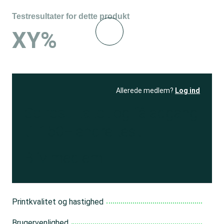
Testresultater for dette produkt
XY%
Allerede medlem?
Log ind
Se resultatet
og få adgang
til 150+ andre test
Bliv medlem
Printkvalitet og hastighed
Brugervenlighed