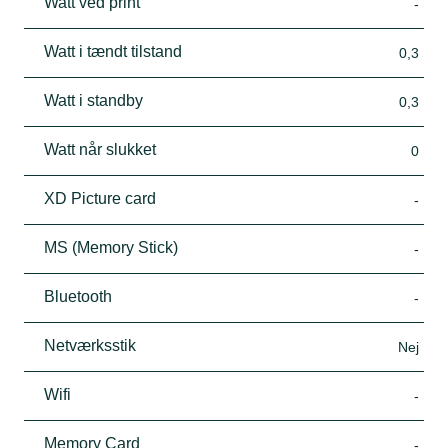
Watt ved print
-
Watt i tændt tilstand
0,3
Watt i standby
0,3
Watt når slukket
0
XD Picture card
-
MS (Memory Stick)
-
Bluetooth
-
Netværksstik
Nej
Wifi
-
Memory Card
-