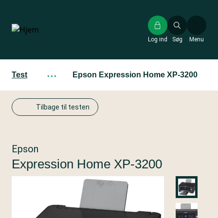
Gå
til
hovedindhold
Log ind
Søg
Menu
Test
···
Epson Expression Home XP-3200
Tilbage til testen
Epson
Expression Home XP-3200