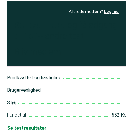
Allerede medlem?
Log ind
Se resultatet
og få adgang
til 150+ andre test
Bliv medlem
Printkvalitet og hastighed
Brugervenlighed
Støj
Fundet til
552 Kr.
Se testresultater