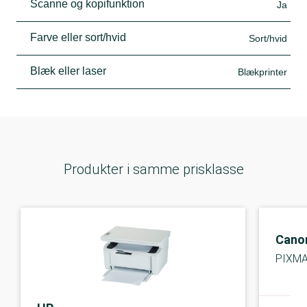
Scanne og kopifunktion
Ja
Farve eller sort/hvid
Sort/hvid
Blæk eller laser
Blækprinter
Produkter i samme prisklasse
Cano
PIXM