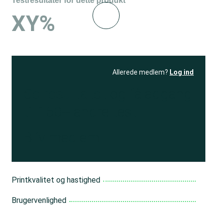
Testresultater for dette produkt
XY%
Allerede medlem?
Log ind
Se resultatet
og få adgang
til 150+ andre test
Bliv medlem
Printkvalitet og hastighed
Brugervenlighed