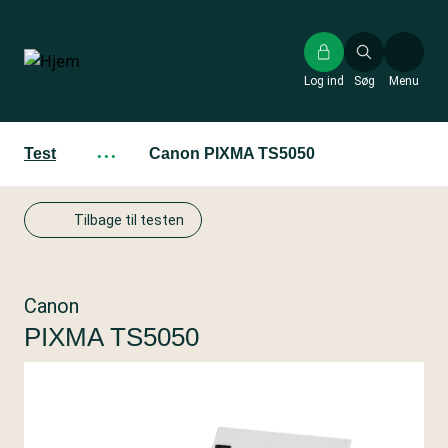
Gå
til
hovedindhold
Log ind
Søg
Menu
Test
···
Canon PIXMA TS5050
Tilbage til testen
Canon
PIXMA TS5050