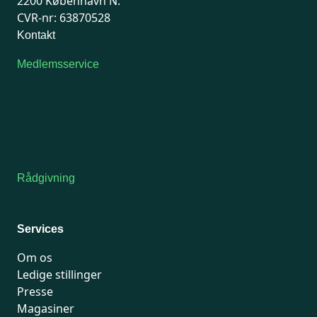
2200 København N.
CVR-nr: 63870528
Kontakt
Medlemsservice
Man-tirsdag: kl. 9-12
Onsdag: Lukket
Tors-fredag: kl. 9-12
7741 7741
Kontakt medlemsservice
Rådgivning
For medlemmer: 7741 7777
Man-fredag 9-15
Services
Om os
Ledige stillinger
Presse
Magasiner