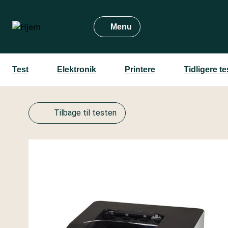
Gå
til
Menu
hovedindhold
Test
Elektronik
Printere
Tidligere t
Tilbage til testen