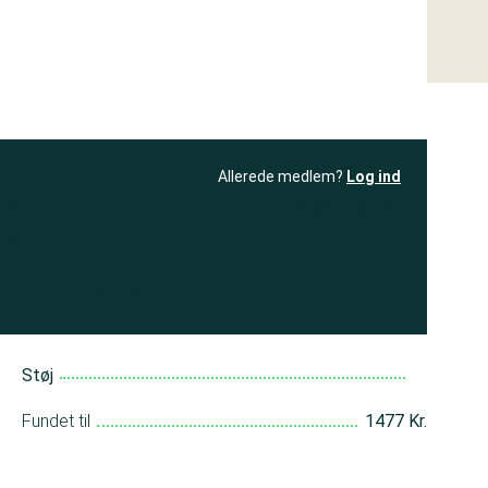
Allerede medlem?
Log ind
resultatet
Bliv medlem
få adgang til
+ andre test
Støj
Fundet til
1477 Kr.