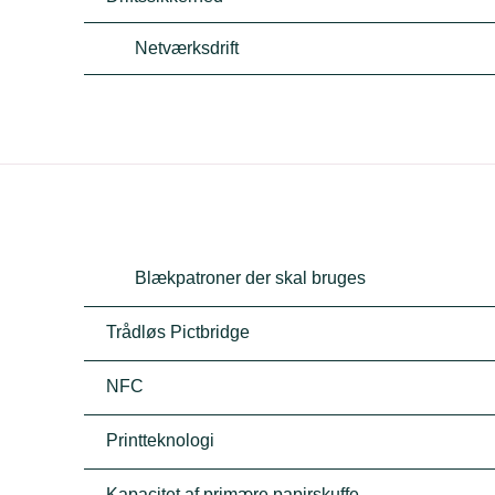
Netværksdrift
Blækpatroner der skal bruges
Trådløs Pictbridge
NFC
Printteknologi
Kapacitet af primære papirskuffe