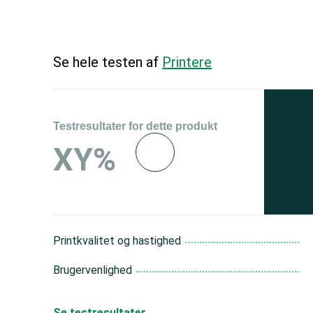
Se hele testen af
Printere
Testresultater for dette produkt
Se 
XY%
og 
150
Printkvalitet og hastighed
Brugervenlighed
Se testresultater