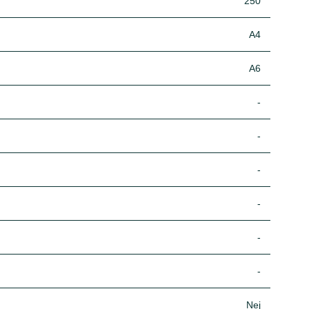
250
A4
A6
-
-
-
-
-
-
Nej