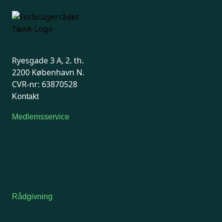
Ryesgade 3 A, 2. th.
2200 København N.
CVR-nr: 63870528
Kontakt
Medlemsservice
Man-tirsdag: kl. 9-12
Onsdag: Lukket
Tors-fredag: kl. 9-12
7741 7741
Kontakt medlemsservice
Rådgivning
For medlemmer: 7741 7777
Man-fredag 9-15