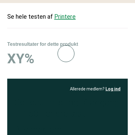
Se hele testen af
Printere
Testresultater for dette produkt
XY%
Allerede medlem?
Log ind
Se resultatet
og få adgang
til 150+ andre test
Bliv medlem