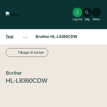
Gå
til
hovedindhold
Log ind
Søg
Menu
Test
···
Brother HL-L8360CDW
Tilbage til testen
Brother
HL-L8360CDW