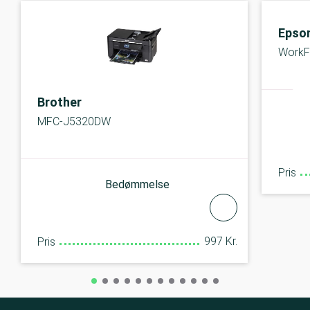
Epso
WorkF
Brother
MFC-J5320DW
Pris
Bedømmelse
997 Kr.
Pris