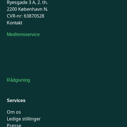
Ryesgade 3 A, 2. th.
2200 København N.
CVR-nr: 63870528
Kontakt
Medlemsservice
Man-tirsdag: kl. 9-12
Onsdag: Lukket
Tors-fredag: kl. 9-12
7741 7741
Kontakt medlemsservice
Rådgivning
For medlemmer: 7741 7777
Man-fredag 9-15
Services
Om os
Ledige stillinger
Presse