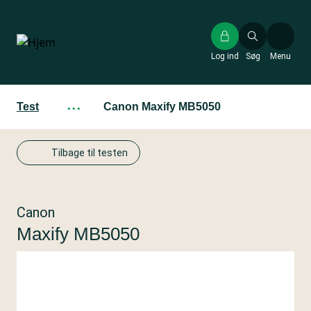
Gå
til
hovedindhold
Log ind
Søg
Menu
Test
···
Canon Maxify MB5050
Tilbage til testen
Canon
Maxify MB5050