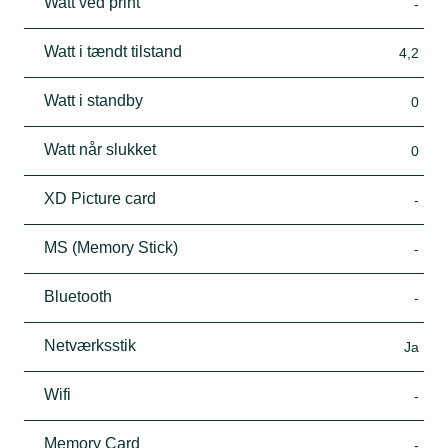
Watt ved print
-
Watt i tændt tilstand
4,2
Watt i standby
0
Watt når slukket
0
XD Picture card
-
MS (Memory Stick)
-
Bluetooth
-
Netværksstik
Ja
Wifi
-
Memory Card
-