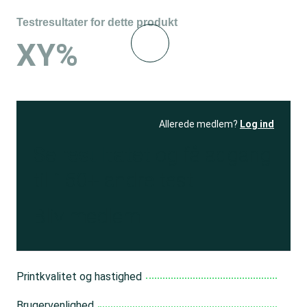
Testresultater for dette produkt
XY%
Allerede medlem?
Log ind
Se resultatet
og få adgang
til 150+ andre test
Bliv medlem
Printkvalitet og hastighed
Brugervenlighed