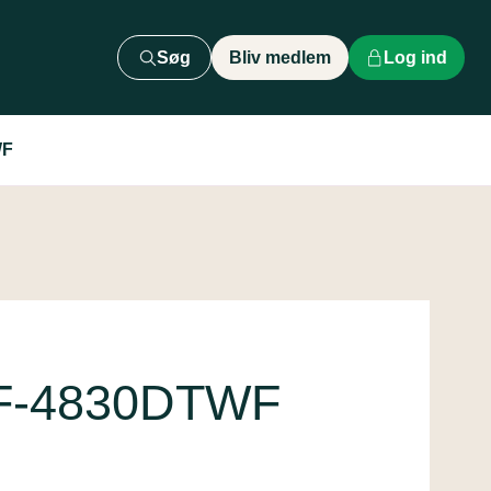
Søg
Bliv medlem
Log ind
WF
WF-4830DTWF