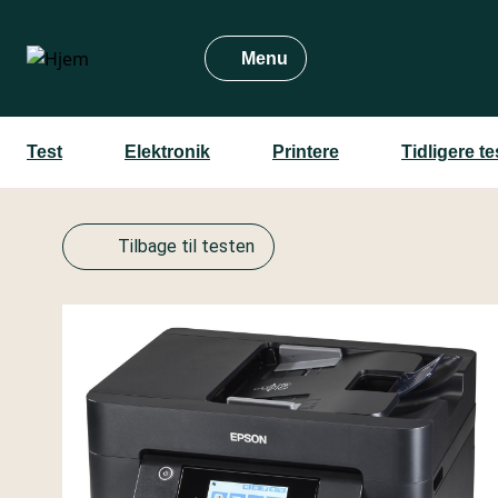
Gå
til
Menu
hovedindhold
Test
Elektronik
Printere
Tidligere t
Tilbage til testen