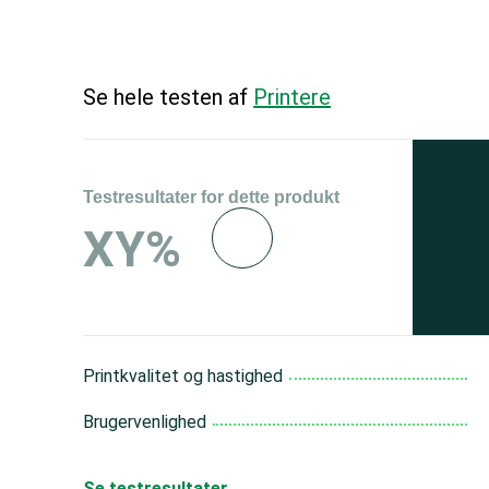
Se hele testen af
Printere
Testresultater for dette produkt
Se 
XY%
og 
150
Printkvalitet og hastighed
Brugervenlighed
Se testresultater