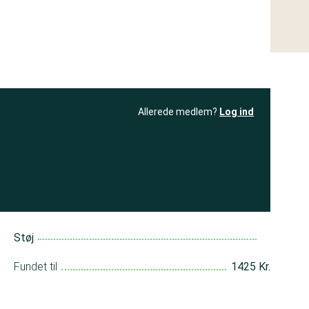
Allerede medlem?
Log ind
resultatet
Bliv medlem
få adgang til
+ andre test
Støj
Fundet til
1425 Kr.