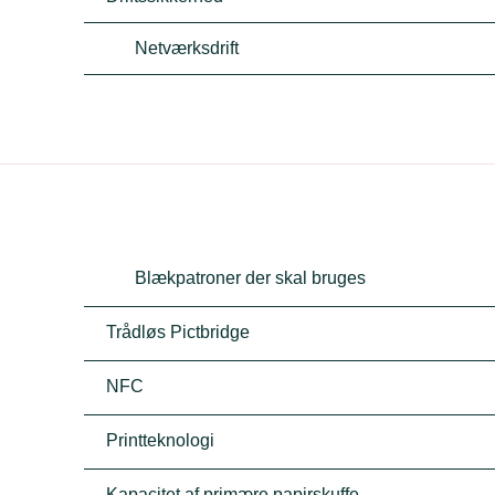
Netværksdrift
Blækpatroner der skal bruges
Trådløs Pictbridge
NFC
Printteknologi
Kapacitet af primære papirskuffe