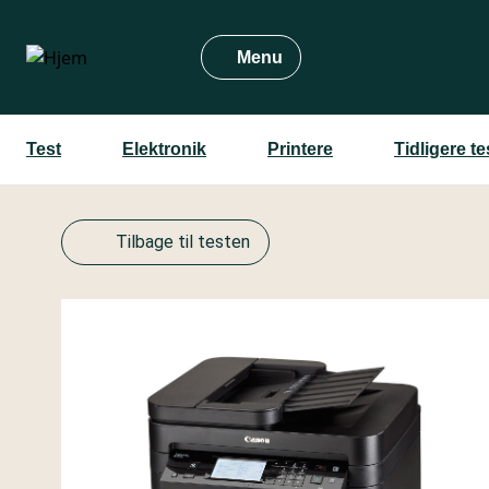
Gå
til
Menu
hovedindhold
Test
Elektronik
Printere
Tidligere t
Tilbage til testen