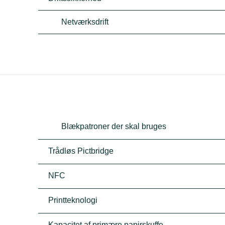
Netværksdrift
Blækpatroner der skal bruges
Trådløs Pictbridge
NFC
Printteknologi
Kapacitet af primære papirskuffe