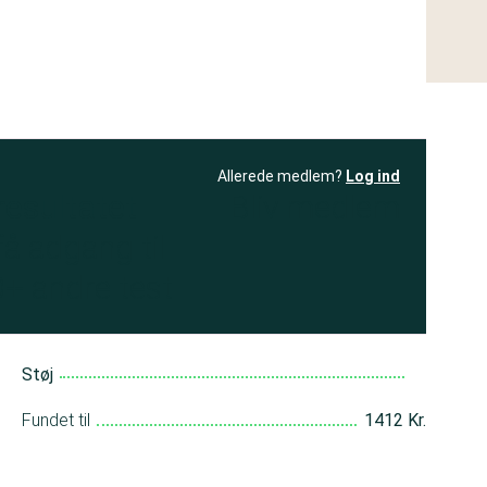
Allerede medlem?
Log ind
resultatet
Bliv medlem
få adgang til
+ andre test
Støj
Fundet til
1412 Kr.