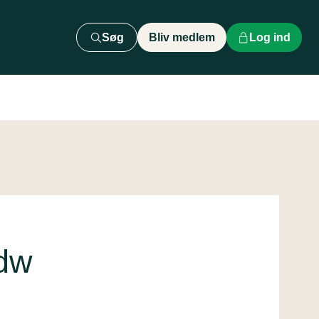
Søg
Bliv medlem
Log ind
dw