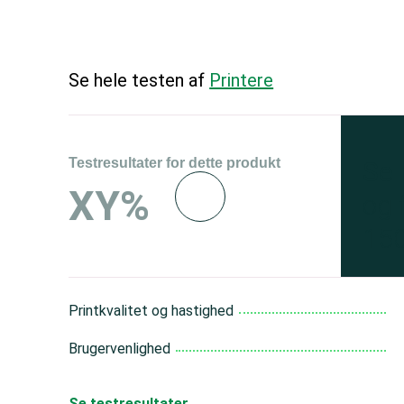
Se hele testen af
Printere
Testresultater for dette produkt
Se 
XY%
og 
150
Printkvalitet og hastighed
Brugervenlighed
Se testresultater