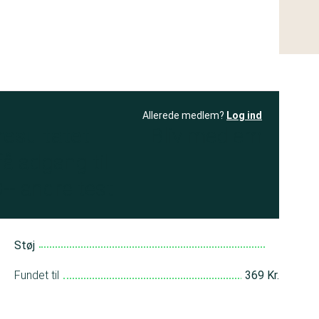
Allerede medlem?
Log ind
resultatet
Bliv medlem
få adgang til
+ andre test
Støj
Fundet til
369 Kr.