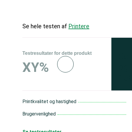
Se hele testen af
Printere
Testresultater for dette produkt
Se 
XY%
og 
150
Printkvalitet og hastighed
Brugervenlighed
Se testresultater