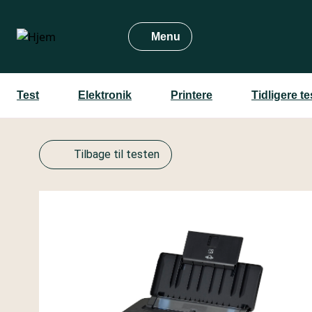
Gå
til
Menu
hovedindhold
Test
Elektronik
Printere
Tidligere t
Tilbage til testen