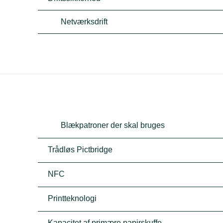
Netværksdrift
Blækpatroner der skal bruges
Trådløs Pictbridge
NFC
Printteknologi
Kapacitet af primære papirskuffe