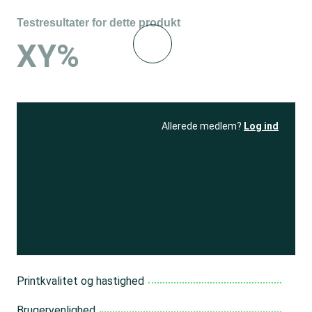
Testresultater for dette produkt
XY%
Allerede medlem?
Log ind
Se resultatet
og få adgang
til 150+ andre test
Bliv medlem
Printkvalitet og hastighed
Brugervenlighed