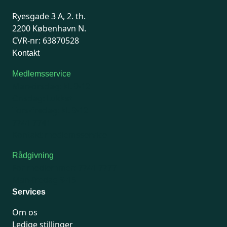
Ryesgade 3 A, 2. th.
2200 København N.
CVR-nr: 63870528
Kontakt
Medlemsservice
Man-tirsdag: kl. 9-12
Onsdag: Lukket
Tors-fredag: kl. 9-12
7741 7741
Kontakt medlemsservice
Rådgivning
For medlemmer: 7741 7777
Man-fredag 9-15
Services
Om os
Ledige stillinger