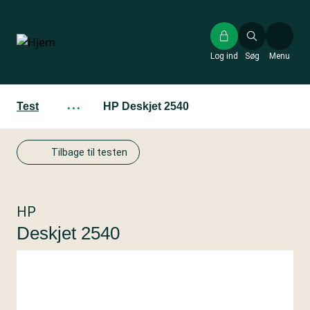
Gå
til
hovedindhold
Log ind
Søg
Menu
Test
···
HP Deskjet 2540
Tilbage til testen
HP
Deskjet 2540