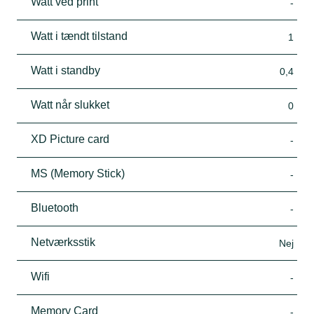
Watt ved print
-
Watt i tændt tilstand
1
Watt i standby
0,4
Watt når slukket
0
XD Picture card
-
MS (Memory Stick)
-
Bluetooth
-
Netværksstik
Nej
Wifi
-
Memory Card
-