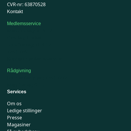
CVR-nr: 63870528
Kontakt
Medlemsservice
Man-tirsdag: kl. 9-12
Onsdag: Lukket
Tors-fredag: kl. 9-12
7741 7741
Kontakt medlemsservice
Rådgivning
For medlemmer: 7741 7777
Man-fredag 9-15
Services
Om os
Ledige stillinger
Presse
Magasiner