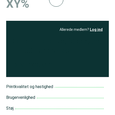
XY%
Allerede medlem?
Log ind
Se resultatet
og få adgang
til 150+ andre test
Bliv medlem
Printkvalitet og hastighed
Brugervenlighed
Støj