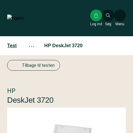
Gå
til
hovedindhold
Log ind
Søg
Menu
Test
···
HP DeskJet 3720
Tilbage til testen
HP
DeskJet 3720