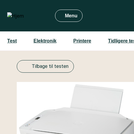
Gå
til
Menu
hovedindhold
Test
Elektronik
Printere
Tidligere t
Tilbage til testen