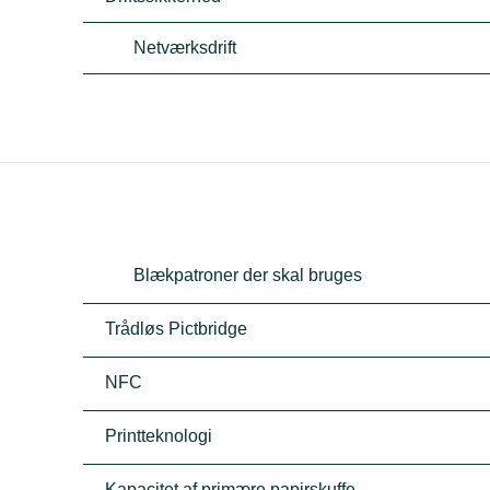
Netværksdrift
Blækpatroner der skal bruges
Trådløs Pictbridge
NFC
Printteknologi
Kapacitet af primære papirskuffe