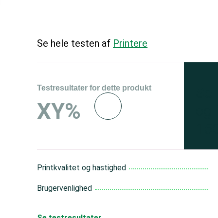
Se hele testen af
Printere
Testresultater for dette produkt
Se 
XY%
og 
150
Printkvalitet og hastighed
Brugervenlighed
Se testresultater