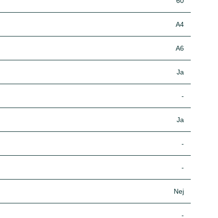
60
A4
A6
Ja
-
Ja
-
-
Nej
-