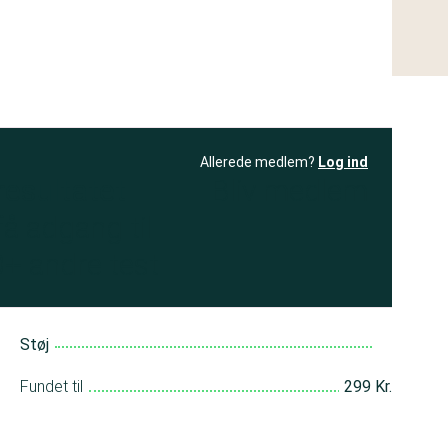
Allerede medlem?
Log ind
resultatet
Bliv medlem
få adgang til
+ andre test
Støj
Fundet til
299 Kr.