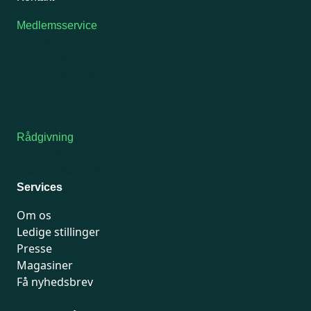
Medlemsservice
Man-tirsdag: kl. 9-12
Onsdag: Lukket
Tors-fredag: kl. 9-12
7741 7741
Kontakt medlemsservice
Rådgivning
For medlemmer: 7741 7777
Man-fredag 9-15
Services
Om os
Ledige stillinger
Presse
Magasiner
Få nyhedsbrev