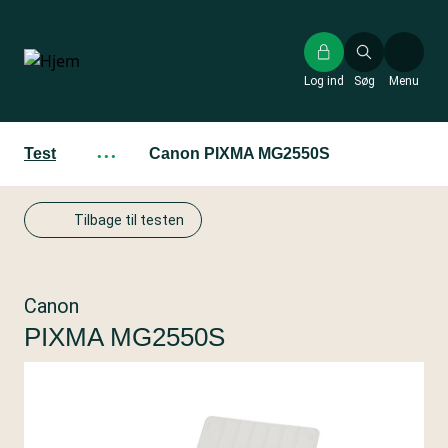
Gå
til
hovedindhold
Log ind
Søg
Menu
Test
···
Canon PIXMA MG2550S
Tilbage til testen
Canon
PIXMA MG2550S