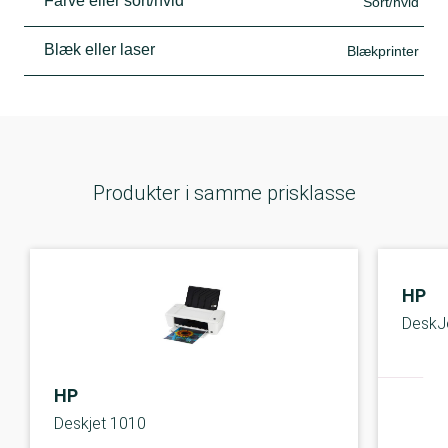
Farve eller sort/hvid
Sort/hvid
Blæk eller laser
Blækprinter
Produkter i samme prisklasse
HP
DeskJ
HP
Deskjet 1010