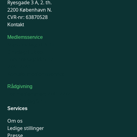
Ryesgade 3 A, 2. th.
2200 København N.
CVR-nr: 63870528
Kontakt
Medlemsservice
Man-tirsdag: kl. 9-12
Onsdag: Lukket
Tors-fredag: kl. 9-12
7741 7741
Kontakt medlemsservice
Rådgivning
For medlemmer: 7741 7777
Man-fredag 9-15
Services
Om os
Ledige stillinger
Presse