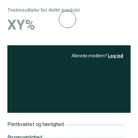
Testresultater for dette produkt
XY%
Allerede medlem?
Log ind
Se resultatet
og få adgang
til 150+ andre test
Bliv medlem
Printkvalitet og hastighed
Brugervenlighed