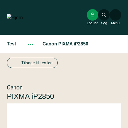
Gå
til
hovedindhold
Log ind
Søg
Menu
Test
···
Canon PIXMA iP2850
Tilbage til testen
Canon
PIXMA iP2850