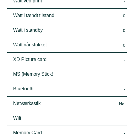
Watt ved print
-
Watt i tændt tilstand
0
Watt i standby
0
Watt når slukket
0
XD Picture card
-
MS (Memory Stick)
-
Bluetooth
-
Netværksstik
Nej
Wifi
-
Memory Card
-