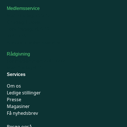
Medlemsservice
Man-tirsdag: kl. 9-12
Onsdag: Lukket
Tors-fredag: kl. 9-12
7741 7741
Kontakt medlemsservice
Rådgivning
For medlemmer: 7741 7777
Man-fredag 9-15
Services
Om os
Ledige stillinger
Presse
Magasiner
Få nyhedsbrev
Besøg også