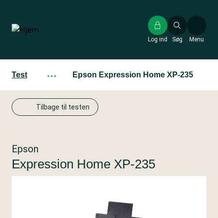
Gå
til
hovedindhold
Log ind
Søg
Menu
Test
···
Epson Expression Home XP-235
Tilbage til testen
Epson
Expression Home XP-235