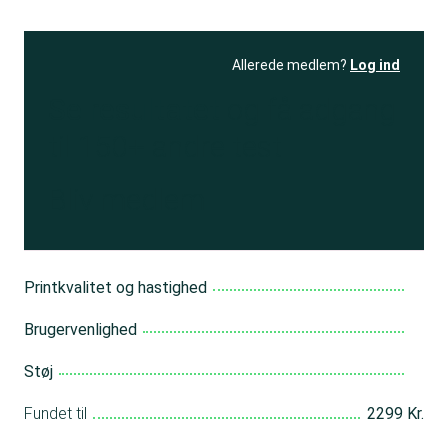
Allerede medlem?
Log ind
Se resultatet
og få adgang
til 150+ andre test
Bliv medlem
Printkvalitet og hastighed
Brugervenlighed
Støj
Fundet til
2299 Kr.