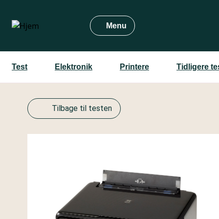
Gå
til
Menu
hovedindhold
Test
Elektronik
Printere
Tidligere t
Tilbage til testen