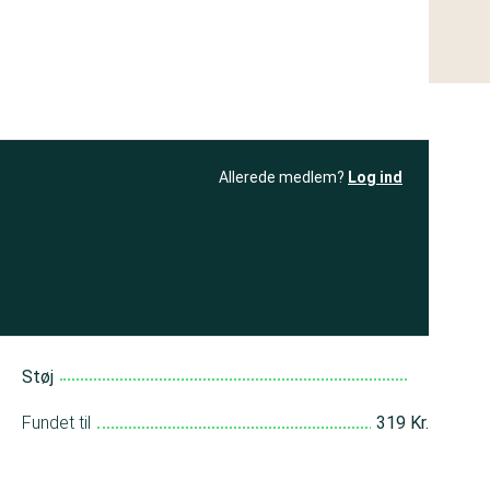
Allerede medlem?
Log ind
resultatet
Bliv medlem
få adgang til
+ andre test
Støj
Fundet til
319 Kr.