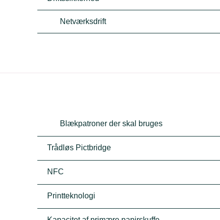
Netværksdrift
Blækpatroner der skal bruges
Trådløs Pictbridge
NFC
Printteknologi
Kapacitet af primære papirskuffe