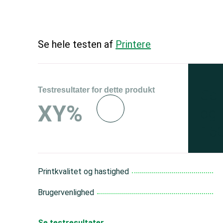
Se hele testen af
Printere
Testresultater for dette produkt
Se 
XY%
og 
150
Printkvalitet og hastighed
Brugervenlighed
Se testresultater