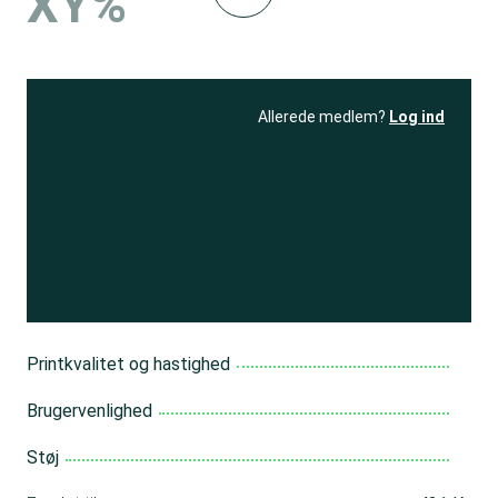
XY%
Allerede medlem?
Log ind
Se resultatet
og få adgang
til 150+ andre test
Bliv medlem
Printkvalitet og hastighed
Brugervenlighed
Støj