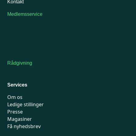
Kontakt
Medlemsservice
Man-tirsdag: kl. 9-12
Onsdag: Lukket
Tors-fredag: kl. 9-12
7741 7741
Kontakt medlemsservice
Rådgivning
For medlemmer: 7741 7777
Man-fredag 9-15
Services
Om os
Ledige stillinger
Presse
Magasiner
Få nyhedsbrev