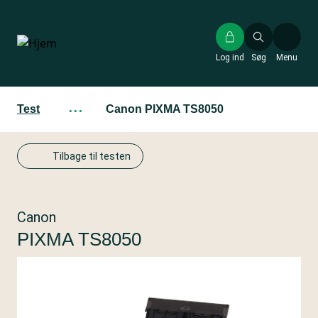
Gå
til
hovedindhold
Log ind
Søg
Menu
Test
···
Canon PIXMA TS8050
Tilbage til testen
Canon
PIXMA TS8050