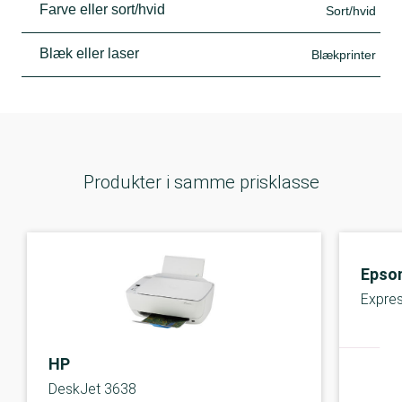
Farve eller sort/hvid
Sort/hvid
Blæk eller laser
Blækprinter
Produkter i samme prisklasse
Epso
Expre
HP
DeskJet 3638